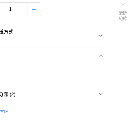
清除
紀錄
送方式
費
次付款
付款
類 (2)
│品牌總覽
SUPREME
客服
ORIES│配件
付款