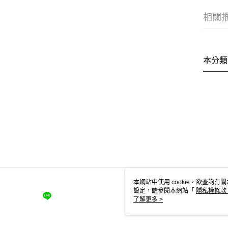
相關
本分類
本網站中使用 cookie，欲查詢有關
設定，請參閱本網站「
隱私權條款
使用 cookie。
了解更多 >