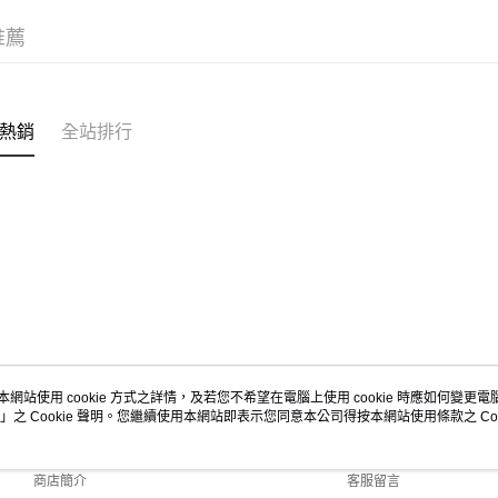
每筆NT$6
推薦
7-11取貨
每筆NT$6
新竹物流
熱銷
全站排行
每筆NT$8
宅配(自取)
免運費
付款後門
免運費
國家/地區
本網站使用 cookie 方式之詳情，及若您不希望在電腦上使用 cookie 時應如何變更電腦的
」之 Cookie 聲明。您繼續使用本網站即表示您同意本公司得按本網站使用條款之 Coo
關於我們
客服資訊
品牌故事
購物說明
商店簡介
客服留言