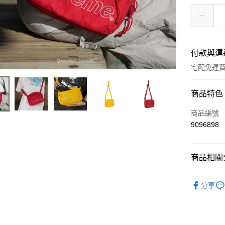
付款與運
宅配免運
付款方式
商品特色
信用卡一
商品編號
9096898
超商取貨
LINE Pay
商品相關分
ATM付款
BRAND
分享
ACCESS
運送方式
全家取貨