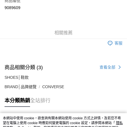
商品編號
超商取貨付款
9089609
LINE Pay
ATM付款
相關推薦
運送方式
客服
全家取貨付款
每筆NT$60，滿NT$1,500(含以上)免運費
7-11取貨付款
商品相關分類 (3)
查看全部
每筆NT$60，滿NT$1,000(含以上)免運費
SHOES│鞋款
新竹物流宅配
BRAND│品牌總覽
CONVERSE
每筆NT$80，滿NT$1,000(含以上)免運費
本分類熱銷
全站排行
宅配(自取)
免運費
本網站中使用 cookie，欲查詢有關本網站使用 cookie 方式之詳情，及若您不希
付款後門市自取
熱門標籤
望在電腦上使用 cookie 時應如何變更電腦的 cookie 設定，請參閱本網站「
隱私