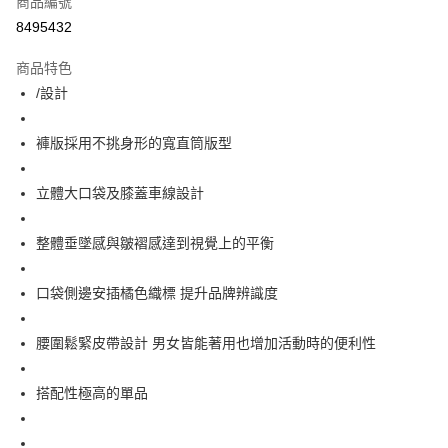
商品編號
超商取貨付款
8495432
LINE Pay
商品特色
ATM付款
/設計
運送方式
褲版採用不挑身形的寬直筒版型
全家取貨付款
立體大口袋及膝蓋車線設計
每筆NT$60，滿NT$1,500(含以上)免運費
7-11取貨付款
整體垂墜感與皺褶感達到視覺上的平衡
每筆NT$60，滿NT$1,000(含以上)免運費
口袋側邊安插橘色織標 提升品牌辨識度
新竹物流宅配
每筆NT$80，滿NT$1,000(含以上)免運費
腰圍鬆緊皮帶設計 男女皆能著用也增加活動時的便利性
宅配(自取)
免運費
搭配性極高的單品
付款後門市自取