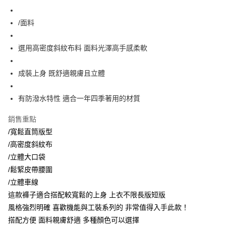
免運費
國家/地區配送
查看運費
/面料
選用高密度斜紋布料 面料光澤高手感柔軟
成裝上身 既舒適親膚且立體
有防潑水特性 適合一年四季著用的材質
銷售重點
/寬鬆直筒版型
/高密度斜紋布
/立體大口袋
/鬆緊皮帶腰圍
/立體車線
這款褲子適合搭配較寬鬆的上身 上衣不限長版短版
風格強烈明確 喜歡機能與工裝系列的 非常值得入手此款！
搭配方便 面料親膚舒適 多種顏色可以選擇