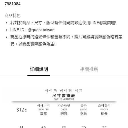
超商取貨付款
7981084
LINE Pay
商品特色
ATM付款
若對於商品、尺寸、版型有任何疑問歡迎使用LINE@詢問喔!
LINE ID : @quest.taiwan
運送方式
商品拍攝時的燈光條件和螢幕不同，照片可能與實際顏色略有差
異，以商品實際顏色為主!
全家取貨付款
每筆NT$60，滿NT$1,500(含以上)免運費
7-11取貨付款
詳細說明
相關推薦
每筆NT$60，滿NT$1,000(含以上)免運費
新竹物流宅配
每筆NT$80，滿NT$1,000(含以上)免運費
宅配(自取)
免運費
付款後門市自取
免運費