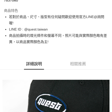
7837060
LINE Pay
商品特色
街口支付
若對於商品、尺寸、版型有任何疑問歡迎使用官方LINE@詢問
喔!
ATM付款
LINE ID : @quest.taiwan
商品拍攝時的燈光條件和螢幕不同，照片可能與實際顏色略有差
運送方式
異，以商品實際顏色為主!
全家取貨付款
每筆NT$60，滿NT$1,500(含以上)免運費
7-11取貨付款
詳細說明
相關推薦
每筆NT$60，滿NT$1,000(含以上)免運費
新竹物流宅配
每筆NT$80，滿NT$1,000(含以上)免運費
宅配(自取)
免運費
付款後門市自取