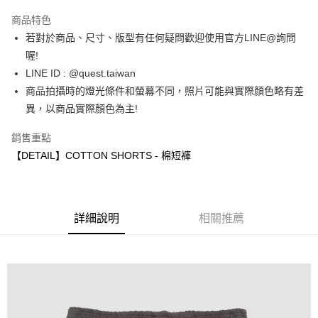
LINE Pay
商品特色
街口支付
若對於商品、尺寸、版型有任何疑問歡迎使用官方LINE@詢問
喔!
ATM付款
LINE ID : @quest.taiwan
商品拍攝時的燈光條件和螢幕不同，照片可能與實際顏色略有差
運送方式
異，以商品實際顏色為主!
全家取貨付款
每筆NT$60，滿NT$1,500(含以上)免運費
銷售重點
【DETAIL】COTTON SHORTS - 棉短褲
7-11取貨付款
每筆NT$60，滿NT$1,000(含以上)免運費
新竹物流宅配
詳細說明
相關推薦
每筆NT$80，滿NT$1,000(含以上)免運費
宅配(自取)
免運費
付款後門市自取