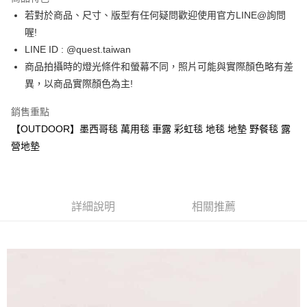
ATM付款
若對於商品、尺寸、版型有任何疑問歡迎使用官方LINE@詢問
喔!
運送方式
LINE ID : @quest.taiwan
商品拍攝時的燈光條件和螢幕不同，照片可能與實際顏色略有差
全家取貨付款
異，以商品實際顏色為主!
每筆NT$60，滿NT$1,500(含以上)免運費
7-11取貨付款
銷售重點
【OUTDOOR】墨西哥毯 萬用毯 車露 彩虹毯 地毯 地墊 野餐毯 露
每筆NT$60，滿NT$1,000(含以上)免運費
營地墊
新竹物流宅配
每筆NT$80，滿NT$1,000(含以上)免運費
宅配(自取)
詳細說明
相關推薦
免運費
付款後門市自取
免運費
國家/地區配送
查看運費