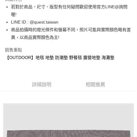
ATM付款
若對於商品、尺寸、版型有任何疑問歡迎使用官方LINE@詢問
喔!
運送方式
LINE ID : @quest.taiwan
商品拍攝時的燈光條件和螢幕不同，照片可能與實際顏色略有差
全家取貨付款
異，以商品實際顏色為主!
每筆NT$60，滿NT$1,500(含以上)免運費
7-11取貨付款
銷售重點
【OUTDOOR】地毯 地墊 防潮墊 野餐毯 露營地墊 海灘墊
每筆NT$60，滿NT$1,000(含以上)免運費
新竹物流宅配
每筆NT$80，滿NT$1,000(含以上)免運費
詳細說明
相關推薦
宅配(自取)
免運費
付款後門市自取
免運費
國家/地區配送
查看運費