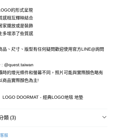
宅配
LOGO的形式呈現
0，滿NT$1,000(含以上)免運費
質感相互輝映結合
居家擺放或是裝飾
生多增添了些質感
市自取
商品、尺寸、版型有任何疑問歡迎使用官方LINE@詢問
 : @quest.taiwan
攝時的燈光條件和螢幕不同，照片可能與實際顏色略有
以商品實際顏色為主!
】LOGO DOORMAT - 經典LOGO地毯 地墊
類 (3)
ACCESSORIES│配件
客服