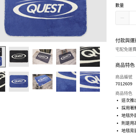
數量
付款與運
宅配免運
付款方式
商品特色
信用卡一
商品編號
7012609
LINE Pay
商品特色
街口支付
這次推
採用著
ATM付款
地毯外
則是用
運送方式
地毯背