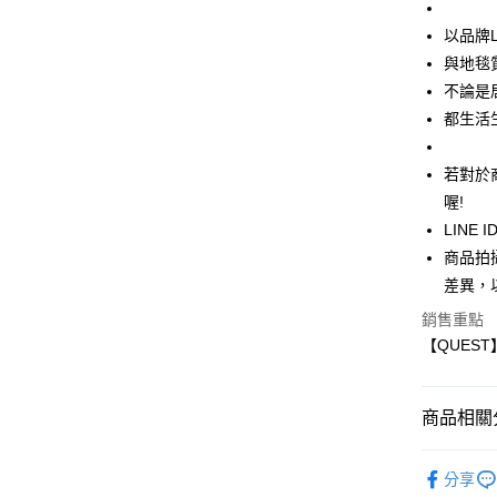
新竹物流
以品牌
每筆NT$8
與地毯
宅配(自取)
不論是
免運費
都生活
付款後門
若對於
免運費
喔!
LINE ID
商品拍
差異，
銷售重點
【QUEST
商品相關分
QUEST
分享