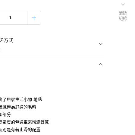
清除
紀錄
送方式
費
次付款
出了居家生活小物-地毯
觸感極為舒適的毛料
圍部分
高密度的包邊車來增添質感
面則是有著止滑的配置