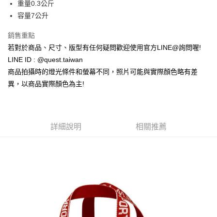
付款後門市自取
重量0.3公斤
免運費
容量7公升
銷售重點
若對於商品、尺寸、版型有任何疑問歡迎使用官方LINE@詢問喔!
LINE ID : @quest.taiwan
商品拍攝時的燈光條件和螢幕不同，照片可能與實際顏色略有差
異，以商品實際顏色為主!
詳細說明
相關推薦