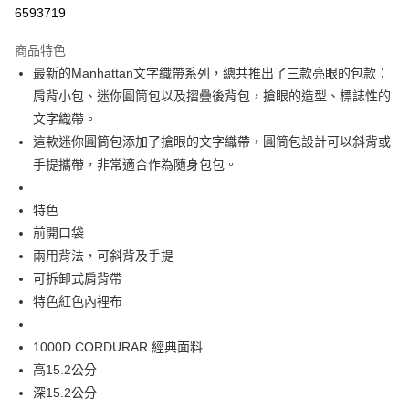
超商取貨付款
6593719
LINE Pay
商品特色
街口支付
最新的Manhattan文字織帶系列，總共推出了三款亮眼的包款：
肩背小包、迷你圓筒包以及摺疊後背包，搶眼的造型、標誌性的
ATM付款
文字織帶。
這款迷你圓筒包添加了搶眼的文字織帶，圓筒包設計可以斜背或
運送方式
手提攜帶，非常適合作為隨身包包。
全家取貨付款
每筆NT$60，滿NT$1,500(含以上)免運費
特色
前開口袋
7-11取貨付款
兩用背法，可斜背及手提
每筆NT$60，滿NT$1,000(含以上)免運費
可拆卸式肩背帶
新竹物流宅配
特色紅色內裡布
每筆NT$80，滿NT$1,000(含以上)免運費
1000D CORDURAR 經典面料
宅配(自取)
高15.2公分
免運費
深15.2公分