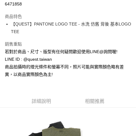
超商取貨付款
6471858
LINE Pay
商品特色
街口支付
【QUEST】PANTONE LOGO TEE - 水洗 仿舊 背後 基本LOGO
TEE
ATM付款
銷售重點
運送方式
若對於商品、尺寸、版型有任何疑問歡迎使用LINE@詢問喔!
全家取貨付款
LINE ID : @quest.taiwan
每筆NT$60，滿NT$1,500(含以上)免運費
商品拍攝時的燈光條件和螢幕不同，照片可能與實際顏色略有差
異，以商品實際顏色為主!
7-11取貨付款
每筆NT$60，滿NT$1,000(含以上)免運費
新竹物流宅配
詳細說明
相關推薦
每筆NT$80，滿NT$1,000(含以上)免運費
宅配(自取)
免運費