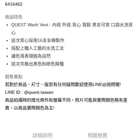
超商取貨付款
6416462
LINE Pay
商品特色
街口支付
QUEST Wash Vest - 內搭 外搭 背心 寬鬆 男女可穿 口袋水洗背
心
ATM付款
這次背心採用16支全棉製作
搭配上職人工藝的水洗工法
運送方式
讓色落表現極為自然
全家取貨付款
這次共推出黑色和綠色兩種
每筆NT$60，滿NT$1,500(含以上)免運費
銷售重點
7-11取貨付款
若對於商品、尺寸、版型有任何疑問歡迎使用LINE@詢問喔!
每筆NT$60，滿NT$1,000(含以上)免運費
LINE ID : @quest.taiwan
商品拍攝時的燈光條件和螢幕不同，照片可能與實際顏色略有差
新竹物流宅配
異，以商品實際顏色為主!
每筆NT$80，滿NT$1,000(含以上)免運費
宅配(自取)
免運費
詳細說明
相關推薦