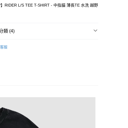
P】RIDER L/S TEE T-SHIRT - 中指貓 薄長TE 水洗 越野
付款
0，滿NT$1,500(含以上)免運費
付款
類 (4)
0，滿NT$1,000(含以上)免運費
│品牌總覽
RIPNDIP
宅配
客服
衣
長袖上衣
0，滿NT$1,000(含以上)免運費
│品牌總覽
THRASHER
在起跑點了！
市自取