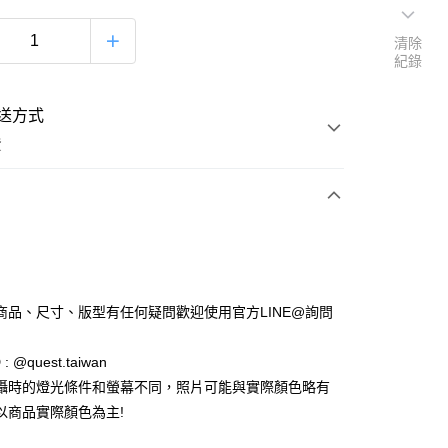
清除
紀錄
送方式
費
次付款
付款
商品、尺寸、版型有任何疑問歡迎使用官方LINE@詢問
 : @quest.taiwan
攝時的燈光條件和螢幕不同，照片可能與實際顏色略有
以商品實際顏色為主!