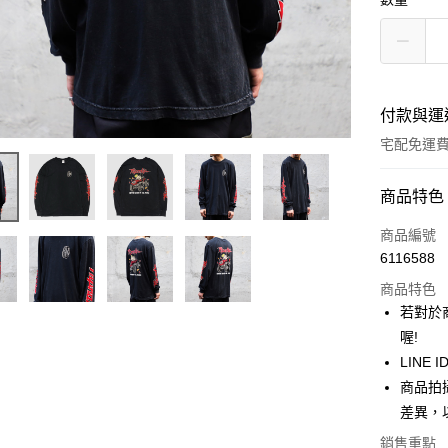
付款與運
宅配免運
付款方式
商品特色
信用卡一
商品編號
6116588
超商取貨
商品特色
LINE Pay
若對於
喔!
街口支付
LINE ID
ATM付款
商品拍
差異，
銷售重點
運送方式