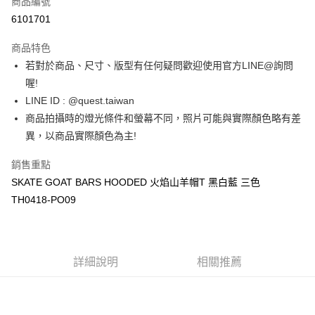
商品編號
超商取貨付款
6101701
LINE Pay
商品特色
街口支付
若對於商品、尺寸、版型有任何疑問歡迎使用官方LINE@詢問
喔!
ATM付款
LINE ID : @quest.taiwan
商品拍攝時的燈光條件和螢幕不同，照片可能與實際顏色略有差
運送方式
異，以商品實際顏色為主!
全家取貨付款
每筆NT$60，滿NT$1,500(含以上)免運費
銷售重點
SKATE GOAT BARS HOODED 火焰山羊帽T 黑白藍 三色
7-11取貨付款
TH0418-PO09
每筆NT$60，滿NT$1,000(含以上)免運費
新竹物流宅配
每筆NT$80，滿NT$1,000(含以上)免運費
詳細說明
相關推薦
宅配(自取)
免運費