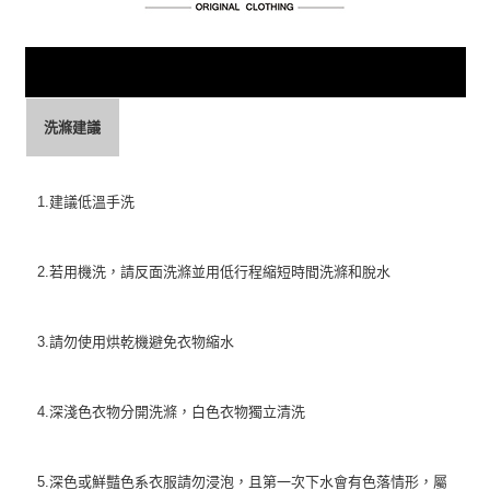
洗滌建議
1.建議低溫手洗
2.若用機洗，請反面洗滌並用低行程縮短時間洗滌和脫水
3.請勿使用烘乾機避免衣物縮水
4.深淺色衣物分開洗滌，白色衣物獨立清洗
5.深色或鮮豔色系衣服請勿浸泡，且第一次下水會有色落情形，屬