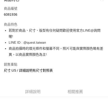
信用卡一次付款
商品編號
超商取貨付款
6081936
LINE Pay
商品特色
街口支付
若對於商品、尺寸、版型有任何疑問歡迎使用官方LINE@詢問
喔!
ATM付款
LINE ID : @quest.taiwan
商品拍攝時的燈光條件和螢幕不同，照片可能與實際顏色略有差
運送方式
異，以商品實際顏色為主!
全家取貨付款
每筆NT$60，滿NT$1,500(含以上)免運費
銷售重點
尺寸:US / 詳細說明有尺寸對照表
7-11取貨付款
每筆NT$60，滿NT$1,000(含以上)免運費
新竹物流宅配
詳細說明
相關推薦
每筆NT$80，滿NT$1,000(含以上)免運費
宅配(自取)