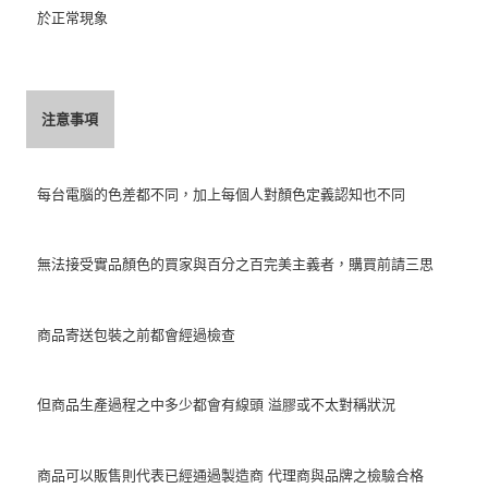
於正常現象
注意事項
每台電腦的色差都不同，加上每個人對顏色定義認知也不同
無法接受實品顏色的買家與百分之百完美主義者，購買前請三思
商品寄送包裝之前都會經過檢查
但商品生產過程之中多少都會有線頭 溢膠或不太對稱狀況
商品可以販售則代表已經通過製造商 代理商與品牌之檢驗合格