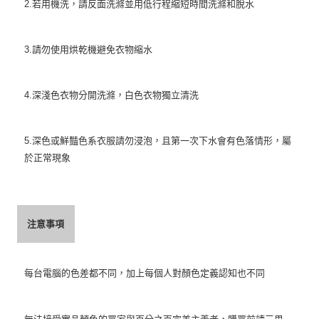
2.若用機洗，請反面洗滌並用低行程縮短時間洗滌和脫水
3.請勿使用烘乾機避免衣物縮水
4.深淺色衣物分開洗滌，白色衣物獨立清洗
5.深色或鮮豔色系衣服請勿浸泡，且第一次下水會有色落情形，屬
於正常現象
注意事項
每台電腦的色差都不同，加上每個人對顏色定義認知也不同
無法接受實品顏色的買家與百分之百完美主義者，購買前請三思