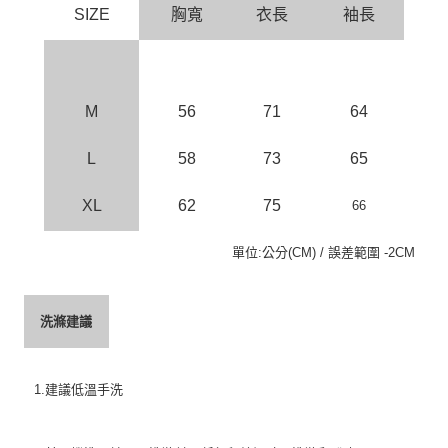
SIZE
胸寬
衣長
袖長
M
56
71
64
L
58
73
65
XL
62
75
66
單位:公分(CM) / 誤差範圍 -2CM
洗滌建議
1.建議低溫手洗