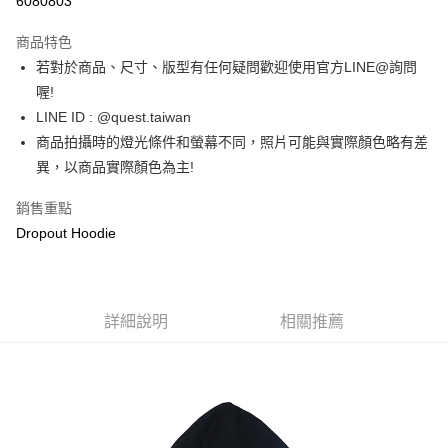
6080803
LINE Pay
商品特色
街口支付
若對於商品、尺寸、版型有任何疑問歡迎使用官方LINE@詢問
喔!
ATM付款
LINE ID : @quest.taiwan
商品拍攝時的燈光條件和螢幕不同，照片可能與實際顏色略有差
運送方式
異，以商品實際顏色為主!
全家取貨付款
每筆NT$60，滿NT$1,500(含以上)免運費
銷售重點
Dropout Hoodie
7-11取貨付款
每筆NT$60，滿NT$1,000(含以上)免運費
新竹物流宅配
詳細說明
相關推薦
每筆NT$80，滿NT$1,000(含以上)免運費
宅配(自取)
免運費
付款後門市自取