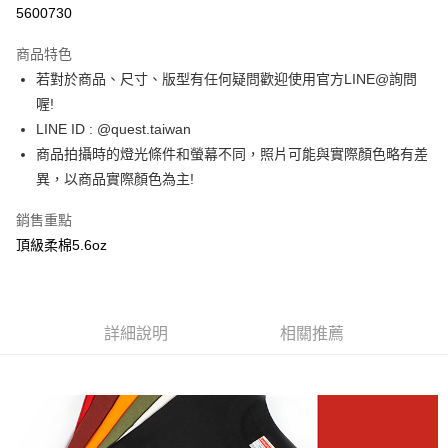
超商取貨付款
5600730
LINE Pay
商品特色
街口支付
若對於商品、尺寸、版型有任何疑問歡迎使用官方LINE@詢問
喔!
ATM付款
LINE ID : @quest.taiwan
商品拍攝時的燈光條件和螢幕不同，照片可能與實際顏色略有差
運送方式
異，以商品實際顏色為主!
全家取貨付款
每筆NT$60，滿NT$1,500(含以上)免運費
銷售重點
頂級柔棉5.6oz
7-11取貨付款
每筆NT$60，滿NT$1,000(含以上)免運費
新竹物流宅配
詳細說明
相關推薦
每筆NT$80，滿NT$1,000(含以上)免運費
宅配(自取)
免運費