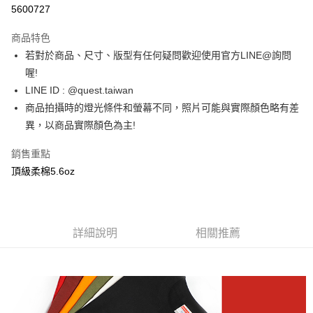
超商取貨付款
5600727
LINE Pay
商品特色
街口支付
若對於商品、尺寸、版型有任何疑問歡迎使用官方LINE@詢問
喔!
ATM付款
LINE ID : @quest.taiwan
商品拍攝時的燈光條件和螢幕不同，照片可能與實際顏色略有差
運送方式
異，以商品實際顏色為主!
全家取貨付款
每筆NT$60，滿NT$1,500(含以上)免運費
銷售重點
頂級柔棉5.6oz
7-11取貨付款
每筆NT$60，滿NT$1,000(含以上)免運費
新竹物流宅配
詳細說明
相關推薦
每筆NT$80，滿NT$1,000(含以上)免運費
宅配(自取)
免運費