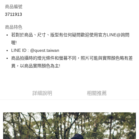
商品編號
超商取貨付款
3711913
LINE Pay
商品特色
街口支付
若對於商品、尺寸、版型有任何疑問歡迎使用官方LINE@詢問
喔!
ATM付款
LINE ID : @quest.taiwan
商品拍攝時的燈光條件和螢幕不同，照片可能與實際顏色略有差
運送方式
異，以商品實際顏色為主!
全家取貨付款
每筆NT$60，滿NT$1,500(含以上)免運費
7-11取貨付款
詳細說明
相關推薦
每筆NT$60，滿NT$1,000(含以上)免運費
新竹物流宅配
每筆NT$80，滿NT$1,000(含以上)免運費
宅配(自取)
免運費