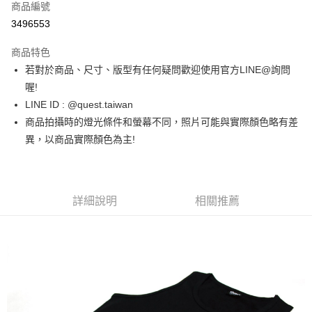
商品編號
超商取貨付款
3496553
LINE Pay
商品特色
街口支付
若對於商品、尺寸、版型有任何疑問歡迎使用官方LINE@詢問
喔!
ATM付款
LINE ID : @quest.taiwan
商品拍攝時的燈光條件和螢幕不同，照片可能與實際顏色略有差
運送方式
異，以商品實際顏色為主!
全家取貨付款
每筆NT$60，滿NT$1,500(含以上)免運費
7-11取貨付款
詳細說明
相關推薦
每筆NT$60，滿NT$1,000(含以上)免運費
新竹物流宅配
每筆NT$80，滿NT$1,000(含以上)免運費
宅配(自取)
免運費