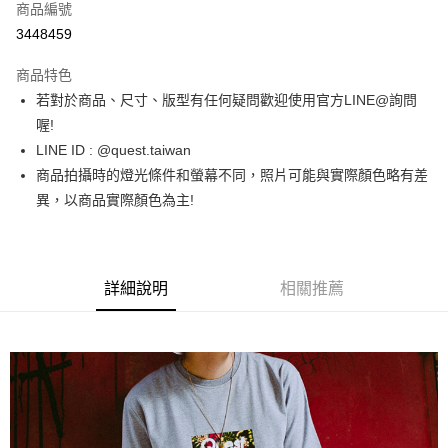
商品編號
超商取貨付款
3448459
LINE Pay
商品特色
街口支付
若對於商品、尺寸、版型有任何疑問歡迎使用官方LINE@詢問
喔!
ATM付款
LINE ID : @quest.taiwan
商品拍攝時的燈光條件和螢幕不同，照片可能與實際顏色略有差
運送方式
異，以商品實際顏色為主!
全家取貨付款
每筆NT$60，滿NT$1,500(含以上)免運費
7-11取貨付款
詳細說明
相關推薦
每筆NT$60，滿NT$1,000(含以上)免運費
新竹物流宅配
每筆NT$80，滿NT$1,000(含以上)免運費
宅配(自取)
免運費