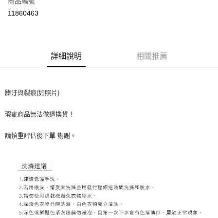
商品編號
超商取貨付款
11860463
LINE Pay
ATM付款
詳細說明
相關推薦
運送方式
全家取貨付款
髒汙與裂痕(如照片)
每筆NT$60，滿NT$1,500(含以上)免運費
7-11取貨付款
瑕疵商品無法做退換貨！
每筆NT$60，滿NT$1,000(含以上)免運費
請慎重評估後下單 謝謝。
新竹物流宅配
每筆NT$80，滿NT$1,000(含以上)免運費
宅配(自取)
免運費
付款後門市自取