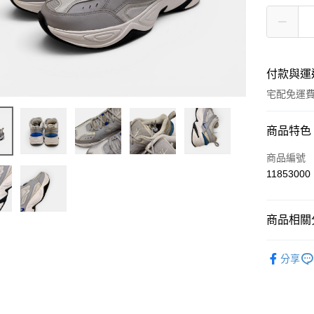
付款與運
宅配免運
付款方式
商品特色
信用卡一
商品編號
11853000
超商取貨
LINE Pay
商品相關分
ATM付款
小狀況的
分享
運送方式
全家取貨