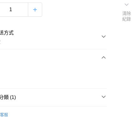
清除
紀錄
送方式
費
次付款
付款
類 (1)
福利商品
客服
付款