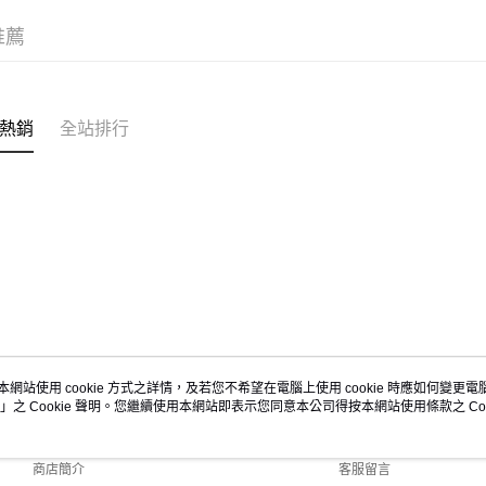
每筆NT$6
推薦
7-11取貨
每筆NT$6
新竹物流
熱銷
全站排行
每筆NT$8
宅配(自取)
免運費
付款後門
免運費
國家/地區
本網站使用 cookie 方式之詳情，及若您不希望在電腦上使用 cookie 時應如何變更電腦的
」之 Cookie 聲明。您繼續使用本網站即表示您同意本公司得按本網站使用條款之 Coo
關於我們
客服資訊
品牌故事
購物說明
商店簡介
客服留言