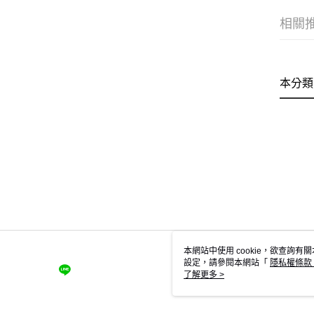
相關
本分類
本網站中使用 cookie，欲查詢有關
設定，請參閱本網站「
隱私權條款
使用 cookie。
了解更多 >