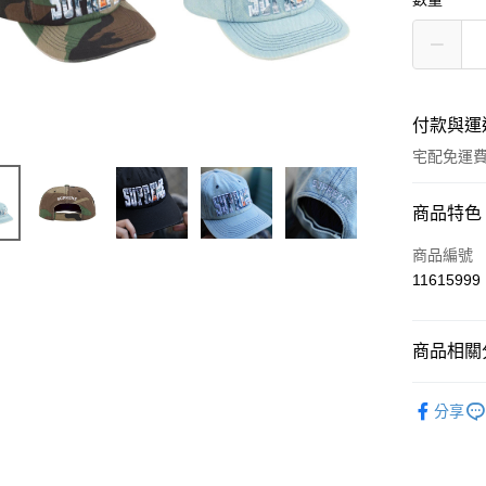
付款與運
宅配免運
付款方式
商品特色
信用卡一
商品編號
11615999
超商取貨
LINE Pay
商品相關分
ATM付款
BRAND
分享
運送方式
全家取貨