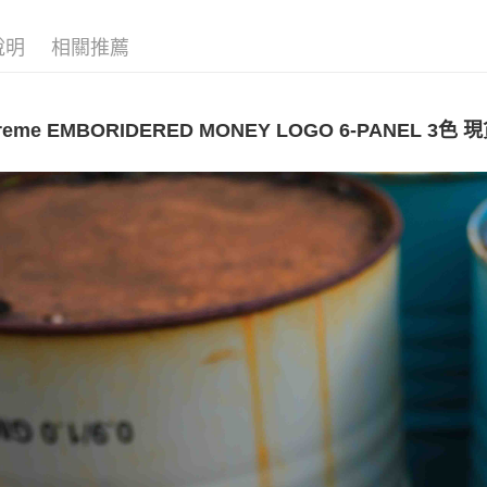
每筆NT$6
說明
相關推薦
7-11取貨
每筆NT$6
reme EMBORIDERED MONEY LOGO 6-PANEL 3色 
新竹物流
每筆NT$8
宅配(自取)
免運費
付款後門
免運費
國家/地區