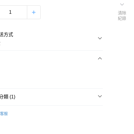
清除
紀錄
送方式
費
次付款
付款
類 (1)
│品牌總覽
SUPREME
客服
付款