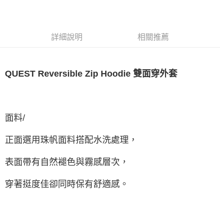
LINE Pay
ATM付款
詳細說明
相關推薦
運送方式
全家取貨付款
QUEST Reversible Zip Hoodie 雙面穿外套
每筆NT$60，滿NT$1,500(含以上)免運費
7-11取貨付款
每筆NT$60，滿NT$1,000(含以上)免運費
面料/
新竹物流宅配
正面選用珠帆面料搭配水洗處理，
每筆NT$80，滿NT$1,000(含以上)免運費
宅配(自取)
表面帶有自然褪色與霧感層次，
免運費
穿著挺度佳卻同時保有舒適感。
付款後門市自取
免運費