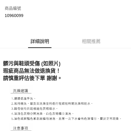
信用卡一次付款
商品編號
超商取貨付款
10960099
LINE Pay
ATM付款
詳細說明
相關推薦
運送方式
全家取貨付款
髒污與鞋頭受傷 (如照片)
每筆NT$60，滿NT$1,500(含以上)免運費
瑕疵商品無法做退換貨！
7-11取貨付款
請慎重評估後下單 謝謝。
每筆NT$60，滿NT$1,000(含以上)免運費
新竹物流宅配
每筆NT$80，滿NT$1,000(含以上)免運費
宅配(自取)
免運費