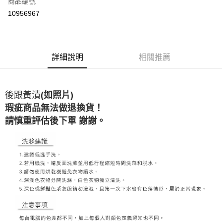
商品編號
超商取貨付款
10956967
LINE Pay
ATM付款
詳細說明
相關推薦
運送方式
全家取貨付款
後跟黃漬
(如照片)
每筆NT$60，滿NT$1,500(含以上)免運費
瑕疵商品無法做退換貨！
7-11取貨付款
請慎重評估後下單 謝謝。
每筆NT$60，滿NT$1,000(含以上)免運費
新竹物流宅配
每筆NT$80，滿NT$1,000(含以上)免運費
宅配(自取)
免運費
付款後門市自取