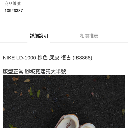
商品編號
超商取貨付款
10926387
LINE Pay
ATM付款
詳細說明
相關推薦
運送方式
全家取貨付款
NIKE LD-1000 棕色 麂皮 復古 (IB8868)
每筆NT$60，滿NT$1,500(含以上)免運費
7-11取貨付款
版型正常 腳板寬建議大半號
每筆NT$60，滿NT$1,000(含以上)免運費
新竹物流宅配
每筆NT$80，滿NT$1,000(含以上)免運費
宅配(自取)
免運費
付款後門市自取