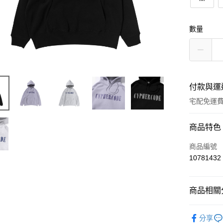
數量
付款與運
宅配免運
付款方式
商品特色
信用卡一
商品編號
10781432
超商取貨
LINE Pay
商品相關分
ATM付款
BRAND
分享