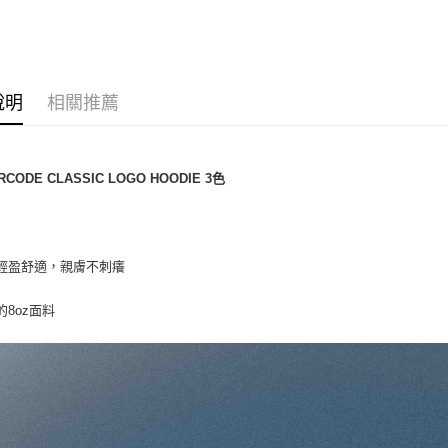
運送方式
全家取貨
每筆NT$6
說明
相關推薦
7-11取貨
每筆NT$6
RCODE CLASSIC LOGO HOODIE 3色
新竹物流
每筆NT$8
宅配(自取)
感輕盈舒適，親膚不刺癢
免運費
的8oz面料
付款後門
免運費
國家/地區