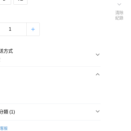
清除
紀錄
送方式
費
次付款
付款
類 (1)
│品牌總覽
CYPERCODE
客服