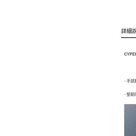
詳細
CYPE
- 手
- 堅韌