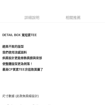
LINE Pay
ATM付款
詳細說明
相關推薦
運送方式
全家取貨付款
DETAIL BOX 寬短素TEE
每筆NT$60，滿NT$1,500(含以上)免運費
7-11取貨付款
經典不敗的版型
每筆NT$60，滿NT$1,000(含以上)免運費
我們使用涼感面料
斜肩設計更能修飾肩膀與背部
新竹物流宅配
使整體版型更為俐落！
每筆NT$80，滿NT$1,000(含以上)免運費
最高CP質素TEE非這款莫屬了
宅配(自取)
免運費
付款後門市自取
尺寸數據 (此款無肩線設計)
免運費