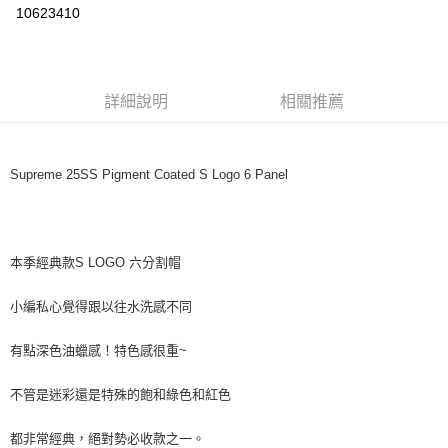
超商取貨付款
10623410
LINE Pay
ATM付款
詳細說明
相關推薦
運送方式
全家取貨付款
Supreme 25SS Pigment Coated S Logo 6 Panel
每筆NT$60，滿NT$1,500(含以上)免運費
7-11取貨付款
每筆NT$60，滿NT$1,000(含以上)免運費
本季經典款S LOGO 六分割帽
新竹物流宅配
小編私心覺得跟以往水洗感不同
每筆NT$80，滿NT$1,000(含以上)免運費
宅配(自取)
有點深色油蠟感！特色感很重~
免運費
不管是迷彩還是特殊的飽和綠色和紅色
付款後門市自取
都非常經典，絕對勢必收款之一。
免運費