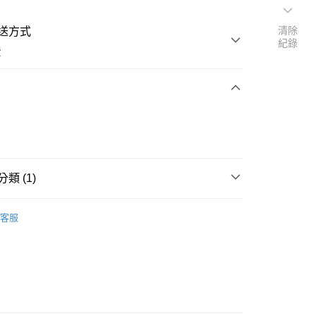
清除
送方式
紀錄
費
次付款
付款
類 (1)
│品牌總覽
SUPREME
客服
付款
0，滿NT$1,500(含以上)免運費
付款