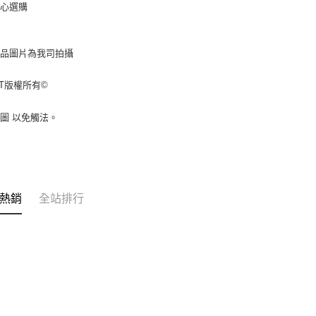
安心選購
商品圖片為我司拍攝
ST版權所有©
圖 以免觸法。
熱銷
全站排行