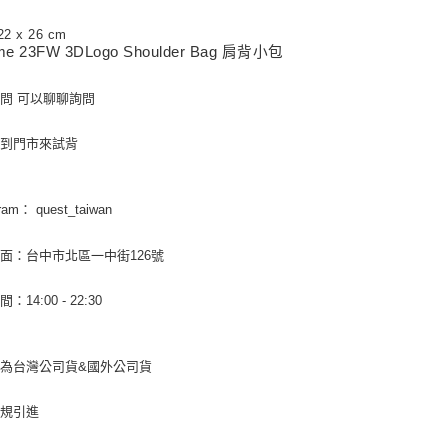
每筆NT$6
22 x 26 cm
me 23FW 3DLogo Shoulder Bag 肩背小包
新竹物流
每筆NT$8
問 可以聊聊詢問
宅配(自取)
以到門市來試背
免運費
付款後門
免運費
gram： quest_taiwan
國家/地區
面：台中市北區一中街126號
：14:00 - 22:30
為台灣公司貨&國外公司貨
正規引進