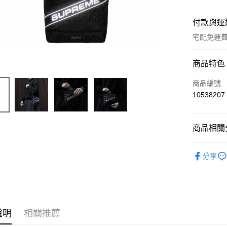
付款與運
宅配免運
付款方式
商品特色
信用卡一
商品編號
10538207
超商取貨
LINE Pay
商品相關分
ATM付款
BRAND
分享
運送方式
全家取貨
每筆NT$6
說明
相關推薦
7-11取貨