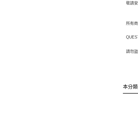
敬請
所有
QUE
請勿盜
本分類