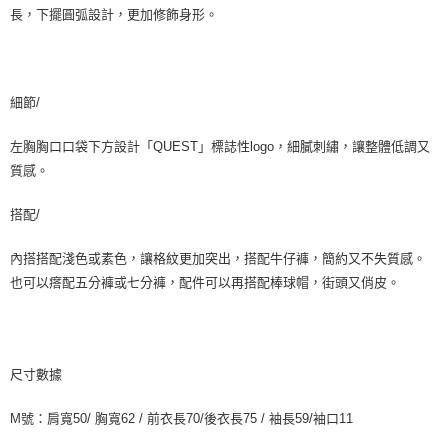
長，下擺圓弧設計，更加修飾身形。
國家/地區配送
查看運費
細節/
左胸胸口口袋下方設計「QUEST」標誌性logo，細膩刺繡，讓整體低調又
質感。
搭配/
內搭搭配淺色或素色，讓格紋更加突出，搭配牛仔褲，簡約又不失質感。
也可以瘩配五分褲或七分褲，配件可以再搭配棒球帽，街頭又俏皮。
尺寸數據
M號：肩寬50/ 胸寬62 / 前衣長70/後衣長75 / 袖長59/袖口11