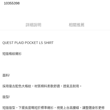
超商取貨付款
10355398
LINE Pay
ATM付款
詳細說明
相關推薦
運送方式
全家取貨付款
QUEST PLAID POCKET LS SHIRT
每筆NT$60，滿NT$1,500(含以上)免運費
短版格紋襯衫
7-11取貨付款
每筆NT$60，滿NT$1,000(含以上)免運費
新竹物流宅配
面料/
每筆NT$80，滿NT$1,000(含以上)免運費
宅配(自取)
採用復古配色大格紋，材質棉料柔軟舒適，透氣且耐用。
免運費
版型/
付款後門市自取
短版版型，下擺長度略短於標準襯衫，視覺上台高腰線，讓整體身形更修
免運費