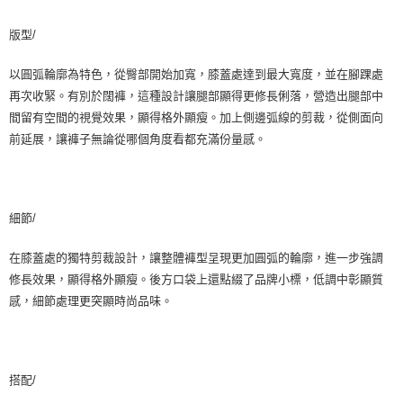
國家/地區配送
查看運費
版型/
以圓弧輪廓為特色，從臀部開始加寬，膝蓋處達到最大寬度，並在腳踝處
再次收緊。有別於闊褲，這種設計讓腿部顯得更修長俐落，營造出腿部中
間留有空間的視覺效果，顯得格外顯瘦。加上側邊弧線的剪裁，從側面向
前延展，讓褲子無論從哪個角度看都充滿份量感。
細節/
在膝蓋處的獨特剪裁設計，讓整體褲型呈現更加圓弧的輪廓，進一步強調
修長效果，顯得格外顯瘦。後方口袋上還點綴了品牌小標，低調中彰顯質
感，細節處理更突顯時尚品味。
搭配/