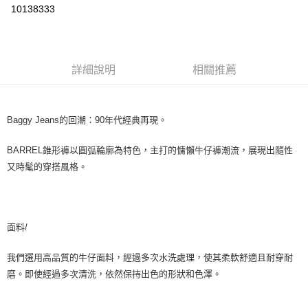
超商取貨付款
10138333
LINE Pay
ATM付款
詳細說明
相關推薦
運送方式
全家取貨付款
Baggy Jeans的回潮：90年代經典再現。
每筆NT$60，滿NT$1,500(含以上)免運費
BARREL錐形褲以圓弧輪廓為特色，主打的慵懶牛仔褲潮流，展現出隨性
7-11取貨付款
又時髦的穿搭風格。
每筆NT$60，滿NT$1,000(含以上)免運費
新竹物流宅配
每筆NT$80，滿NT$1,000(含以上)免運費
面料/
宅配(自取)
我們選用高品質的牛仔面料，經過多次水洗處理，使其柔軟舒適且耐穿耐
免運費
磨。即使經過多次清洗，依然保持出色的形狀和色澤。
付款後門市自取
免運費